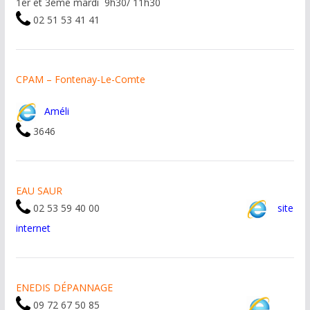
1er et 3eme mardi 9h30/ 11h30
02 51 53 41 41
CPAM – Fontenay-Le-Comte
Améli
3646
EAU SAUR
02 53 59 40 00
site
internet
ENEDIS DÉPANNAGE
09 72 67 50 85