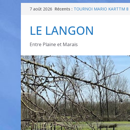
Récents :
TOURNOI MARIO KARTTM 8 
7 août 2026
BIBLIOTHEQUES
Conseiller Numérique Pays d
LE LANGON
programme ateliers
[ODDAS] Atelier : avancer en 
demain – Atelier 2
INVITATION – Portes Ouvertes
Entre Plaine et Marais
25 septembre – Projection cin
Appart’ Âgée