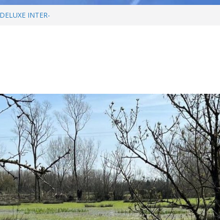
DELUXE INTER-
e Fontenay-Vendée – Nouveau
âge et penser son habitat de
 – Jeudi 24/09
é débat – Invitation Envie