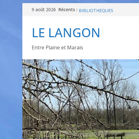
Récents :
TOURNOI MARIO KARTTM 8 
9 août 2026
BIBLIOTHEQUES
Conseiller Numérique Pays d
LE LANGON
programme ateliers
[ODDAS] Atelier : avancer en 
demain – Atelier 2
INVITATION – Portes Ouvertes
Entre Plaine et Marais
25 septembre – Projection cin
Appart’ Âgée