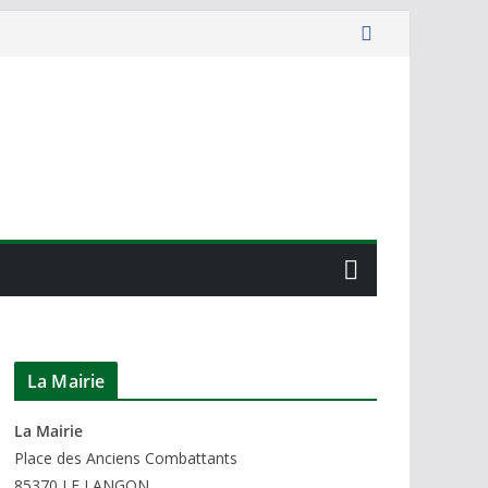
La Mairie
La Mairie
P
lace des Anciens Combattants
85370
LE LANGON.