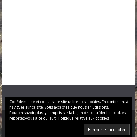
Confidentialité et cookies : ce site utilise des cookies. En continuant à
naviguer sur ce site, vous acceptez que nous en utilisions.
Pour en savoir plus, y compris sur la façon de contrôler les cookies,
reportez-vous à ce qui suit :
Politique relative aux cookies
Copyright © 2026
LE LANGON
. Tous droits réservés.
Theme
ColorMag
par ThemeGrill. Propulsé par
WordPress
.