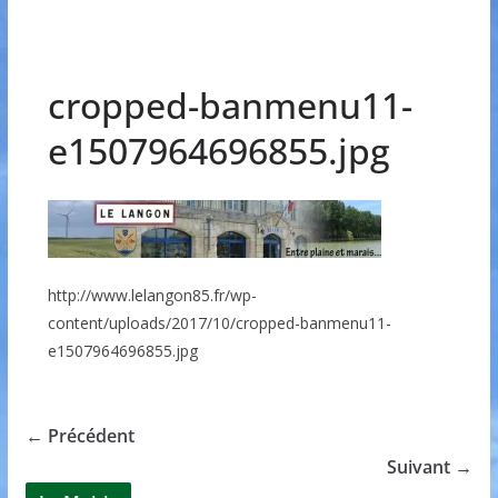
cropped-banmenu11-
e1507964696855.jpg
http://www.lelangon85.fr/wp-
content/uploads/2017/10/cropped-banmenu11-
e1507964696855.jpg
← Précédent
Suivant →