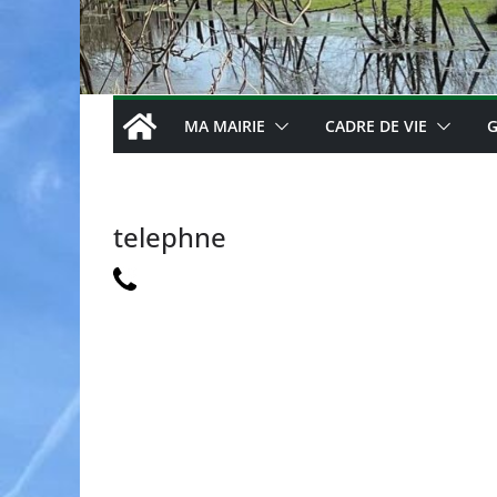
MA MAIRIE
CADRE DE VIE
G
telephne