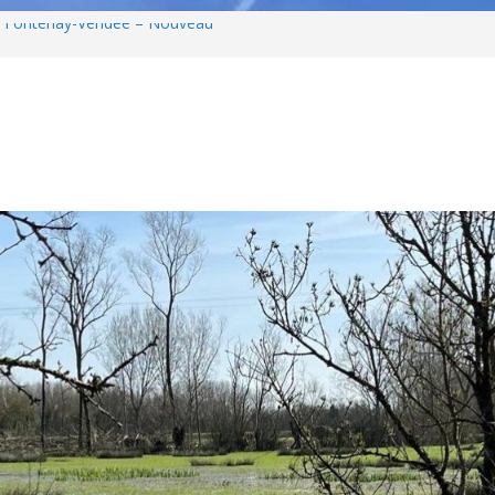
e Fontenay-Vendée – Nouveau
âge et penser son habitat de
 – Jeudi 24/09
é débat – Invitation Envie
DELUXE INTER-