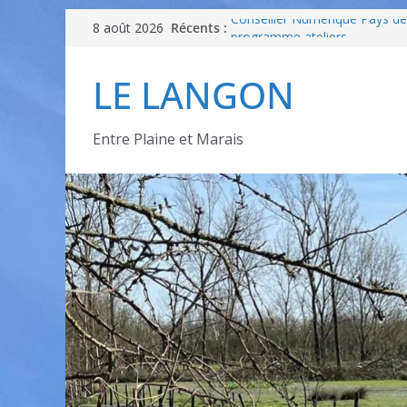
Récents :
Conseiller Numérique Pays d
8 août 2026
programme ateliers
[ODDAS] Atelier : avancer en 
LE LANGON
demain – Atelier 2
INVITATION – Portes Ouvertes
25 septembre – Projection cin
Appart’ Âgée
Entre Plaine et Marais
TOURNOI MARIO KARTTM 8 
BIBLIOTHEQUES