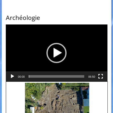
Archéologie
Lecteur
vidéo
00:00
06:50