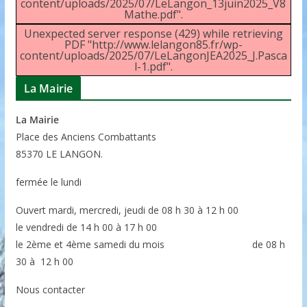
content/uploads/2025/07/LeLangon_13juin2025_V8
Mathe.pdf".
Unexpected server response (429) while retrieving
PDF "http://www.lelangon85.fr/wp-
content/uploads/2025/07/LeLangonJEA2025_J.Pasca
l-1.pdf".
La Mairie
La Mairie
P
lace des Anciens Combattants
85370
LE LANGON.
fermée le lundi
Ouvert mardi, mercredi, jeudi de 08 h 30 à 12 h 00
le vendredi de 14 h 00 à 17 h 00
le 2ème et 4ème samedi du mois de 08 h
30 à 12 h 00
Nous contacter