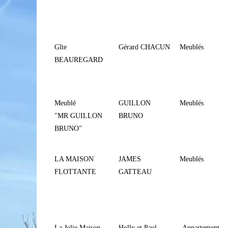
Gîte
Gérard CHACUN
Meublés
BEAUREGARD
Meublé
GUILLON
Meublés
"MR GUILLON
BRUNO
BRUNO"
LA MAISON
JAMES
Meublés
FLOTTANTE
GATTEAU
La Jolie Maison
Holly et Paul
-Appartement