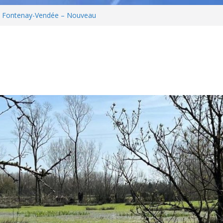
DELUXE INTER-
e Fontenay-Vendée – Nouveau
âge et penser son habitat de
 – Jeudi 24/09
é débat – Invitation Envie