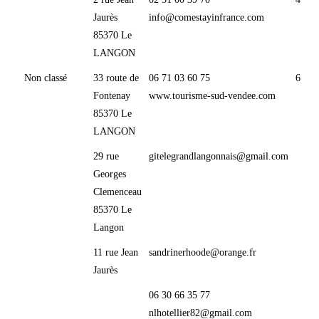
Jaurès
info@comestayinfrance.com
85370 Le
LANGON
Non classé
33 route de
06 71 03 60 75
6
Fontenay
www.tourisme-sud-vendee.com
85370 Le
LANGON
29 rue
gitelegrandlangonnais@gmail.com
Georges
Clemenceau
85370 Le
Langon
11 rue Jean
sandrinerhoode@orange.fr
Jaurès
06 30 66 35 77
nlhotellier82@gmail.com