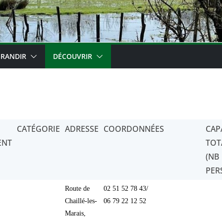
RANDIR
DÉCOUVRIR
CATÉGORIE
ADRESSE
COORDONNÉES
CAP
ENT
TOT
(NB
PER
Route de
02 51 52 78 43/
Chaillé-les-
06 79 22 12 52
Marais,