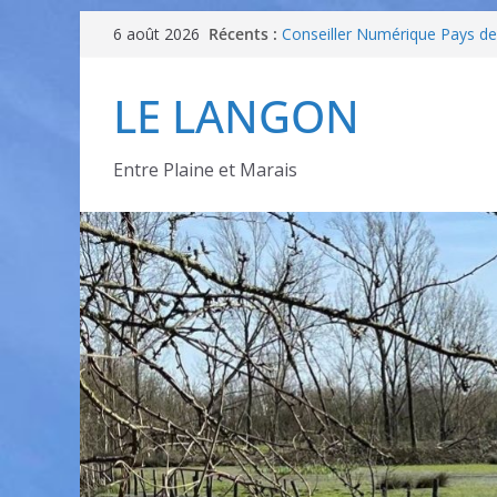
TOURNOI MARIO KARTTM 8 
Récents :
6 août 2026
BIBLIOTHEQUES
Conseiller Numérique Pays d
programme ateliers
LE LANGON
[ODDAS] Atelier : avancer en 
demain – Atelier 2
INVITATION – Portes Ouvertes
Entre Plaine et Marais
25 septembre – Projection cin
Appart’ Âgée