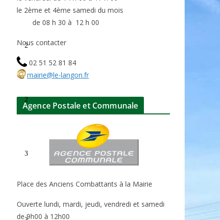
le 2ème et 4ème samedi du mois
de 08 h 30 à 12 h 00
Nous contacter
2
02 51 52 81 84
mairie@le-langon.fr
2
Agence Postale et Communale
3
Place des Anciens Combattants à la Mairie
Ouverte lundi, mardi, jeudi, vendredi et samedi
de 9h00 à 12h00
3