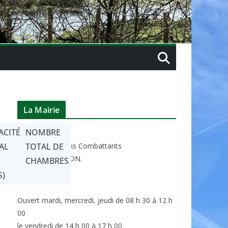
La Mairie
ACITÉ
NOMBRE
La Mairie
AL
P
lace des Anciens Combattants
TOTAL DE
85370
LE LANGON.
CHAMBRES
S)
fermée le lundi
Ouvert mardi, mercredi, jeudi de 08 h 30 à 12 h
00
le vendredi de 14 h 00 à 17 h 00