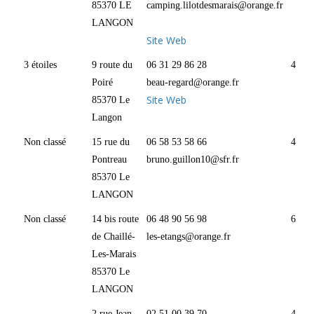
85370 LE
camping.lilotdesmarais@orange.fr
LANGON
Site Web
3 étoiles
9 route du
06 31 29 86 28
4
Poiré
beau-regard@orange.fr
Site Web
85370 Le
Langon
Non classé
15 rue du
06 58 53 58 66
4
Pontreau
bruno.guillon10@sfr.fr
85370 Le
LANGON
Non classé
14 bis route
06 48 90 56 98
6
de Chaillé-
les-etangs@orange.fr
Les-Marais
85370 Le
LANGON
2 rue Jean
02 51 00 39 70
4