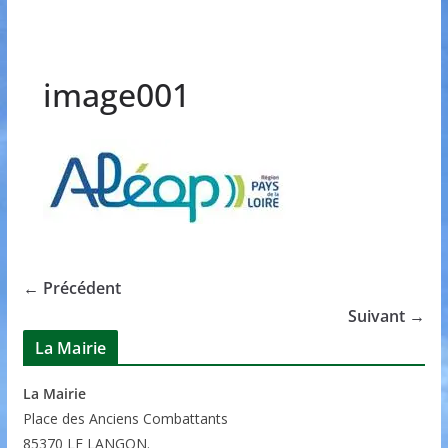
image001
← Précédent
Suivant →
La Mairie
La Mairie
P
lace des Anciens Combattants
85370
LE LANGON.