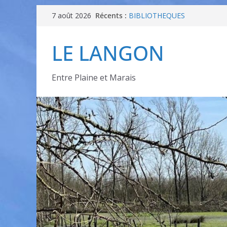
Récents :
TOURNOI MARIO KARTTM 8 
7 août 2026
BIBLIOTHEQUES
Conseiller Numérique Pays d
LE LANGON
programme ateliers
[ODDAS] Atelier : avancer en 
demain – Atelier 2
INVITATION – Portes Ouvertes
Entre Plaine et Marais
25 septembre – Projection cin
Appart’ Âgée