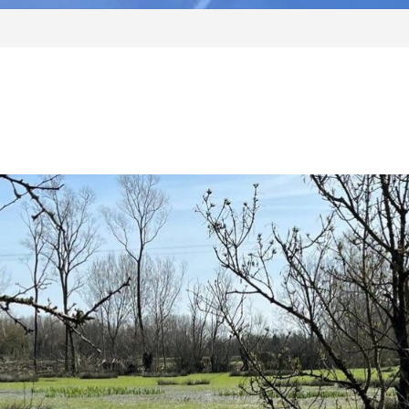
DELUXE INTER-
e Fontenay-Vendée – Nouveau
âge et penser son habitat de
 – Jeudi 24/09
é débat – Invitation Envie